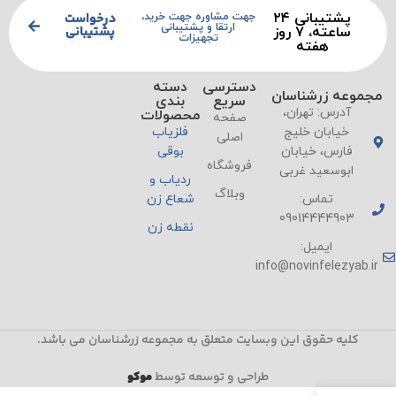
پشتیبانی ۲۴
درخواست
جهت مشاوره جهت خرید،
ارتقا و پشتیبانی
پشتیبانی
ساعته، ۷ روز
تجهیزات
هفته
دسترسی
دسته
مجموعه زرشناسان
سریع
بندی
آدرس: تهران،
محصولات
صفحه
خیابان خلیج
فلزیاب
اصلی
فارس، خیابان
بوقی
فروشگاه
ابوسعید غربی
ردیاب و
وبلاگ
تماس:
شعاع زن
09014444903
نقطه زن
ایمیل:
info@novinfelezyab.ir
کلیه حقوق این وبسایت متعلق به مجموعه زرشناسان می باشد.
طراحی و توسعه توسط
موکو