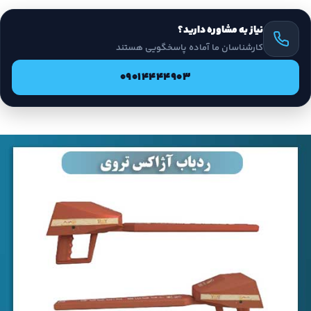
نیاز به مشاوره دارید؟
کارشناسان ما آماده پاسخگویی هستند
09014444903