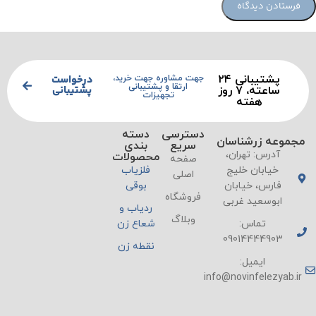
پشتیبانی ۲۴
درخواست
جهت مشاوره جهت خرید،
ارتقا و پشتیبانی
پشتیبانی
ساعته، ۷ روز
تجهیزات
هفته
دسترسی
دسته
مجموعه زرشناسان
سریع
بندی
آدرس: تهران،
محصولات
صفحه
خیابان خلیج
فلزیاب
اصلی
فارس، خیابان
بوقی
فروشگاه
ابوسعید غربی
ردیاب و
وبلاگ
تماس:
شعاع زن
09014444903
نقطه زن
ایمیل:
info@novinfelezyab.ir