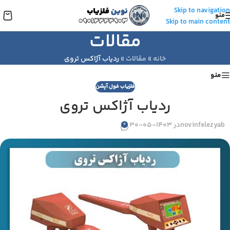
Skip to navigation
منو
Skip to main content
مقالات
خانه
»
مقالات
»
ردیاب آژاکس تروی
منو
فلزیاب فول آپشن
ردیاب آژاکس تروی
novinfelezyab
در 1403-05-30
0