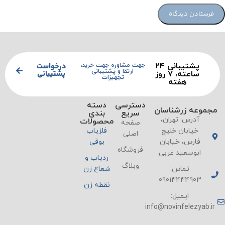
پشتیبانی ۲۴
درخواست
جهت مشاوره جهت خرید،
ارتقا و پشتیبانی
پشتیبانی
ساعته، ۷ روز
تجهیزات
هفته
دسترسی
دسته
مجموعه زرشناسان
سریع
بندی
آدرس: تهران،
محصولات
صفحه
خیابان خلیج
فلزیاب
اصلی
فارس، خیابان
بوقی
فروشگاه
ابوسعید غربی
ردیاب و
وبلاگ
تماس:
شعاع زن
09014444903
نقطه زن
ایمیل:
info@novinfelezyab.ir