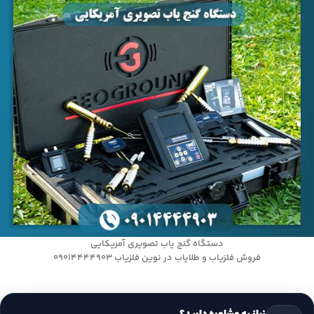
دستگاه گنج یاب تصویری آمریکایی
فروش فلزیاب و طلایاب در نوین فلزیاب 09014444903