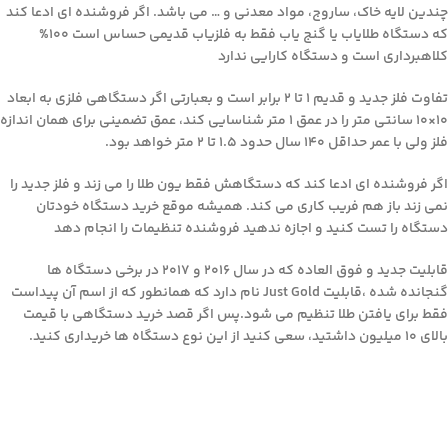
چندین لایه خاک، ساروج، مواد معدنی و … می باشد. اگر فروشنده ای ادعا کند
که دستگاه طلایاب یا گنج یاب فقط به فلزیاب قدیمی حساس است 100%
کلاهبرداری است و دستگاه کارایی ندارد
تفاوت فلز جدید و قدیم 1 تا 2 برابر است و بعبارتی اگر دستگاهی فلزی به ابعاد
10×10 سانتی متر را در عمق 1 متر شناسایی کند، عمق تضمینی برای همان اندازه
فلز ولی با عمر حداقل 140 سال حدود 1.5 تا 2 متر خواهد بود.
اگر فروشنده ای ادعا کند که دستگاهش فقط یون طلا را می زند و فلز جدید را
نمی زند باز هم فریب کاری می کند. همیشه موقع خرید دستگاه خودتان
دستگاه را تست کنید و اجازه ندهید فروشنده تنظیمات را انجام دهد
قابلیت جدید و فوق العاده که در سال 2016 و 2017 در برخی دستگاه ها
گنجانده شده ،قابلیت Just Gold نام دارد که همانطور که از اسم آن پیداست
فقط برای یافتن طلا تنظیم می شود.پس اگر قصد خرید دستگاهی با قیمت
بالای 10 میلیون داشتید، سعی کنید از این نوع دستگاه ها خریداری کنید.