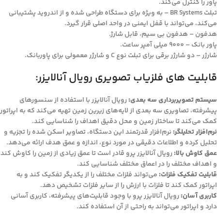
پاور را کنترل می‌کند.
تبلت BR Systems – به ویژه برای دستگاه طراحی شده و از اندروید پشتیبانی
می‌کند، می‌تواند با قفل ایمنی در واحد اصلی قرار گیرد.
هدفون – هدفون بی سیم، قابل شارژ.
پاور بانک – 9000 میلی آمپر ساعت.
شارژر – دو شارژر برقی برای تبلت نوع C و شارژر معمولی برای پاوربانک.
قابلیت‌ های فلزیاب تصویری رویال آنالایزر:
سیستم تصویربرداری سه بعدی:
رویال آنالایزر با استفاده از سنسورهای
پیشرفته، تصاویری سه بعدی از لایه‌های زیرین زمین تهیه می‌کند که به اپراتور
کمک می‌کند تا ساختار زمین و محل دقیق اهداف را شناسایی کند.
نرم‌افزار تحلیلگر:
نرم‌افزار قدرتمند این دستگاه، تصاویر اسکن شده را تجزیه و
تحلیل کرده و اطلاعات دقیقی در مورد نوع، اندازه و عمق هدف ارائه می‌دهد.
عمق کاوش بالا:
رویال آنالایزر پرو قادر است تا عمق زیادی از زمین را کاوش کند
و اهداف مختلف را در اعماق مختلف شناسایی کند.
قابلیت تفکیک فلزات:
می‌تواند فلزات مختلف را از یکدیگر تفکیک کند و به
اپراتور کمک کند تا فلزات با ارزش را از سایر فلزات تشخیص دهد.
کاربری آسان:
رویال آنالایزر پرو با وجود قابلیت‌های پیشرفته، کاربری آسانی
دارد و اپراتور می‌تواند به راحتی از آن استفاده کند.