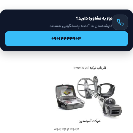
نیاز به مشاوره دارید؟
کارشناسان ما آماده پاسخگویی هستند
09014444903
09014444903