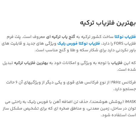
بهترین فلزیاب ترکیه
فلزیاب نوکتا
ساخت کشور ترکیه به
گنج یاب ترکیه ای
معروف است. پلت فرم
فلزیاب FORS را دارد،
فلزیاب نوکتا فورس رلیک
ویژگی های جدید و قابلیت های
باور نکردنی دارد برای شکار سکه و طلا و گنج مناسب است.
که این
فلزیاب
با توجه به ویژگی و امکانات خود به
بهترین فلزیاب ترکیه
تبدیل
شده است.
فرکانس ۱۹kHz از نوع فرکانس های قوی و یکی دیگر از ویژگیهای آن ۶ حالت
جستجو دارد.
iMASK (پوشش هوشمند)، حذف تن اضافه آهن با فورس رلیک به راحتی می
توان در ساحل، زمین معدنی، و مناطق صخره ای که برای تشخیص مشکل ساز
است استفاده شود.