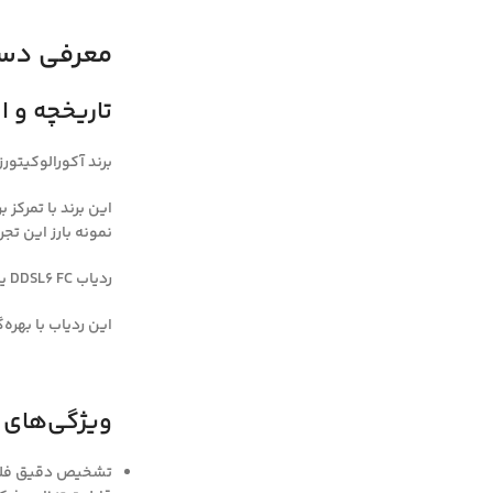
معرفی دستگاه
تاریخچه و اع
برند آکورالوکیتور
نمونه بارز این ت
ردیاب DDSL6 FC یک دستگاه
این ردیاب با بهره
ویژگی‌های برجسته L6 FC
تشخیص دقیق فلزا