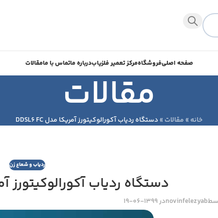
صفحه اصلی
فروشگاه
مرکز تعمیر فلزیاب
درباره ما
تماس با ما
مقالات
مقالات
خانه
»
مقالات
»
دستگاه ردیاب آکورالوکیتورز آمریکا مدل DDSL6 FC
ردیاب و شعاع زن
دستگاه ردیاب آکورالوکیتورز آمریکا م
سط
novinfelezyab
در 1399-06-19