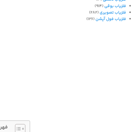
فلزیاب بوقی
(914)
فلزیاب تصویری
(282)
فلزیاب فول آپشن
(126)
فهر