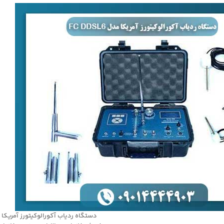
دستگاه ردیاب آکورالوکیتورز آمریکا مدل  FC