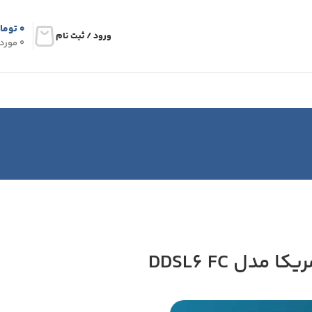
۰
توما
ورود / ثبت نام
0
مورد
دل DDSL6 FC