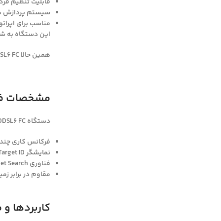
قابلیت تنظیم فرک
سیستم پردازش هو
مناسب برای اپراتو
این دستگاه به شم
همین حالا DDSL6 FC
مشخصات فنی دس
دستگاه DDSL6 FC با طراحی ارگونومیک و وزن مناسب، امکان استفاده طولانی‌مدت بدون خستگی را فراهم می‌کند. ویژگی‌های کلیدی دستگاه عبارتند از:
فرکانس کاری چندم
نمایشگر Target ID جهت تشخیص دقیق نوع فلز
فناوری Multi-Target Search برای ردیابی چند هدف به صورت همزمان
مقاوم در برابر ز
کاربردها و