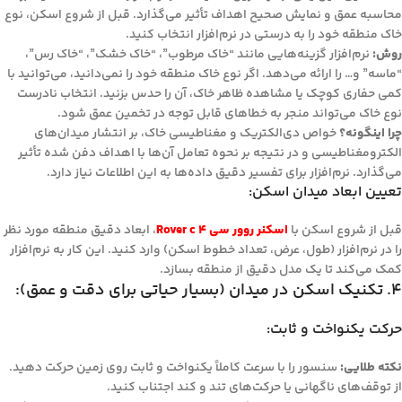
محاسبه عمق و نمایش صحیح اهداف تأثیر می‌گذارد. قبل از شروع اسکن، نوع
خاک منطقه خود را به درستی در نرم‌افزار انتخاب کنید.
روش:
نرم‌افزار گزینه‌هایی مانند “خاک مرطوب”، “خاک خشک”، “خاک رس”،
“ماسه” و… را ارائه می‌دهد. اگر نوع خاک منطقه خود را نمی‌دانید، می‌توانید با
کمی حفاری کوچک یا مشاهده ظاهر خاک، آن را حدس بزنید. انتخاب نادرست
نوع خاک می‌تواند منجر به خطاهای قابل توجه در تخمین عمق شود.
چرا اینگونه؟
خواص دی‌الکتریک و مغناطیسی خاک، بر انتشار میدان‌های
الکترومغناطیسی و در نتیجه بر نحوه تعامل آن‌ها با اهداف دفن شده تأثیر
می‌گذارد. نرم‌افزار برای تفسیر دقیق داده‌ها به این اطلاعات نیاز دارد.
تعیین ابعاد میدان اسکن:
قبل از شروع اسکن با
اسکنر روور سی 4 Rover c
، ابعاد دقیق منطقه مورد نظر
را در نرم‌افزار (طول، عرض، تعداد خطوط اسکن) وارد کنید. این کار به نرم‌افزار
کمک می‌کند تا یک مدل دقیق از منطقه بسازد.
4. تکنیک اسکن در میدان (بسیار حیاتی برای دقت و عمق):
حرکت یکنواخت و ثابت:
نکته طلایی:
سنسور را با سرعت کاملاً یکنواخت و ثابت روی زمین حرکت دهید.
از توقف‌های ناگهانی یا حرکت‌های تند و کند اجتناب کنید.