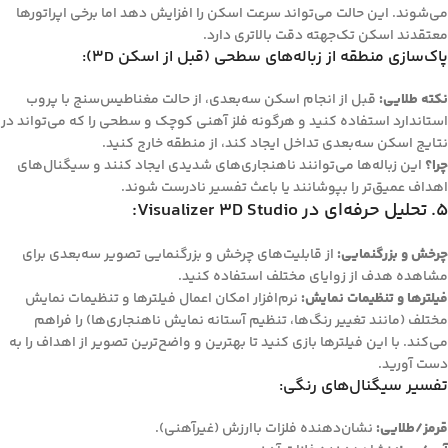
می‌شوند. این حالت می‌تواند سرعت اسکن را افزایش دهد اما برخی اپراتورها
معتقدند اسکن تک‌جهته دقت بالاتری دارد.
پاک‌سازی منطقه از زباله‌های سطحی (قبل از اسکن 3D):
نکته طلایی:
قبل از انجام اسکن سه‌بعدی، از حالت مغناطیس‌سنج با پروب
استاندارد استفاده کنید و هرگونه فلز آهنی کوچک و سطحی را که می‌تواند در
نتایج اسکن سه‌بعدی تداخل ایجاد کند، از منطقه خارج کنید.
چرا؟
این زباله‌ها می‌توانند ناهنجاری‌های شدیدی ایجاد کنند و سیگنال‌های
اهداف عمیق‌تر را بپوشانند یا باعث تفسیر نادرست شوند.
5. تحلیل حرفه‌ای در Visualizer 3D Studio:
چرخش و بزرگنمایی:
از قابلیت‌های چرخش و بزرگنمایی تصویر سه‌بعدی برای
مشاهده هدف از زوایای مختلف استفاده کنید.
فیلترها و تنظیمات نمایش:
نرم‌افزار امکان اعمال فیلترها و تنظیمات نمایش
مختلف (مانند تغییر رنگ‌ها، تنظیم آستانه نمایش ناهنجاری‌ها) را فراهم
می‌کند. با این فیلترها بازی کنید تا بهترین و واضح‌ترین تصویر از اهداف را به
دست آورید.
تفسیر سیگنال‌های رنگی:
قرمز/طلایی:
نشان‌دهنده فلزات باارزش (غیرآهنی).