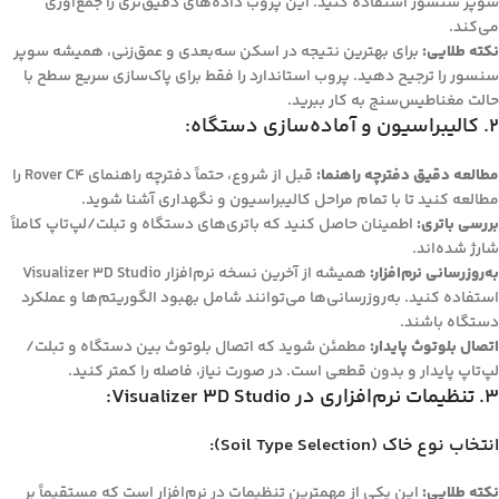
سوپر سنسور استفاده کنید. این پروب داده‌های دقیق‌تری را جمع‌آوری
می‌کند.
نکته طلایی:
برای بهترین نتیجه در اسکن سه‌بعدی و عمق‌زنی، همیشه سوپر
سنسور را ترجیح دهید. پروب استاندارد را فقط برای پاک‌سازی سریع سطح با
حالت مغناطیس‌سنج به کار ببرید.
2. کالیبراسیون و آماده‌سازی دستگاه:
مطالعه دقیق دفترچه راهنما:
قبل از شروع، حتماً دفترچه راهنمای Rover C4 را
مطالعه کنید تا با تمام مراحل کالیبراسیون و نگهداری آشنا شوید.
بررسی باتری:
اطمینان حاصل کنید که باتری‌های دستگاه و تبلت/لپ‌تاپ کاملاً
شارژ شده‌اند.
به‌روزرسانی نرم‌افزار:
همیشه از آخرین نسخه نرم‌افزار Visualizer 3D Studio
استفاده کنید. به‌روزرسانی‌ها می‌توانند شامل بهبود الگوریتم‌ها و عملکرد
دستگاه باشند.
اتصال بلوتوث پایدار:
مطمئن شوید که اتصال بلوتوث بین دستگاه و تبلت/
لپ‌تاپ پایدار و بدون قطعی است. در صورت نیاز، فاصله را کمتر کنید.
3. تنظیمات نرم‌افزاری در Visualizer 3D Studio:
انتخاب نوع خاک (Soil Type Selection):
نکته طلایی:
این یکی از مهمترین تنظیمات در نرم‌افزار است که مستقیماً بر