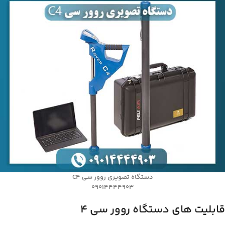
دستگاه تصویری روور سی C4
09014444903
قابلیت های دستگاه روور سی 4