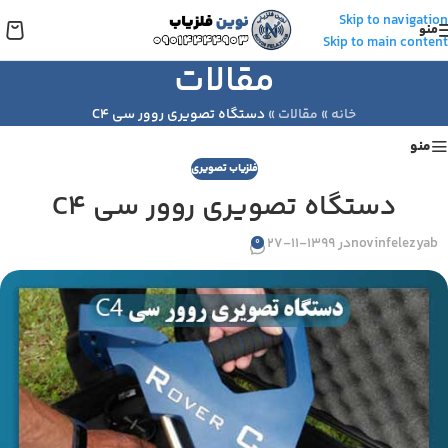
Skip to navigation
منو
Skip to main content
مقالات
خانه
»
مقالات
»
دستگاه تصویری روور سی C4
منو
فلزیاب تصویری
دستگاه تصویری روور سی C4
novinfelezyab
در 1399-11-27
0