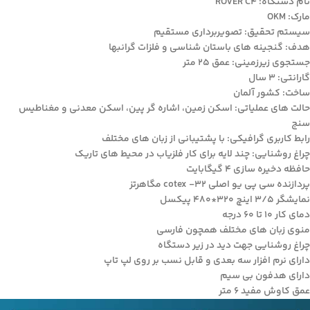
نام دستگاه: ROVER C4
مارک: OKM
سیستم تحقیق: تصویربرداری مستقیم
هدف: گنجینه های باستان شناسی و فلزات گرانبها
جستجوی زیرزمینی: عمق 25 متر
گارانتی: 3 سال
ساخت: کشور آلمان
حالت های عملیاتی: اسکن زمین، اشاره گر پین، اسکن معدنی و مغناطیس
سنج
رابط کاربری گرافیکی: با پشتیبانی از زبان های مختلف
چراغ روشنایی: چند لایه برای کار فلزیاب در محیط های تاریک
حافظه دخیره سازی 4 گیگابایت
پردازنده سی پی یو اصلی cotex -32 مگاهرتز
نمایشگر 3/5 اینچ 320*480 پیکسل
دمای کار 10 تا 60 درجه
منوی زبان های مختلف همچون فارسی
چراغ روشنایی جهت دید در زیر دستگاه
دارای نرم افزار سه بعدی و قابل نسب بر روی لپ تاپ
دارای هدفون بی سیم
عمق کاوش مفید 6 متر