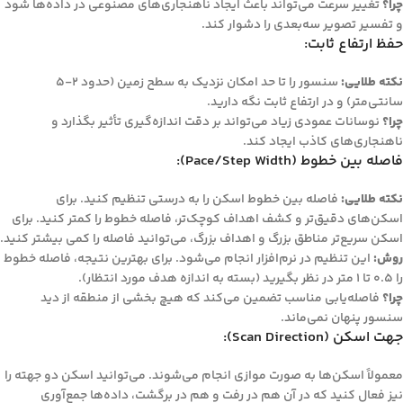
چرا؟
تغییر سرعت می‌تواند باعث ایجاد ناهنجاری‌های مصنوعی در داده‌ها شود
و تفسیر تصویر سه‌بعدی را دشوار کند.
حفظ ارتفاع ثابت:
نکته طلایی:
سنسور را تا حد امکان نزدیک به سطح زمین (حدود 2-5
سانتی‌متر) و در ارتفاع ثابت نگه دارید.
چرا؟
نوسانات عمودی زیاد می‌تواند بر دقت اندازه‌گیری تأثیر بگذارد و
ناهنجاری‌های کاذب ایجاد کند.
فاصله بین خطوط (Pace/Step Width):
نکته طلایی:
فاصله بین خطوط اسکن را به درستی تنظیم کنید. برای
اسکن‌های دقیق‌تر و کشف اهداف کوچک‌تر، فاصله خطوط را کمتر کنید. برای
اسکن سریع‌تر مناطق بزرگ و اهداف بزرگ، می‌توانید فاصله را کمی بیشتر کنید.
روش:
این تنظیم در نرم‌افزار انجام می‌شود. برای بهترین نتیجه، فاصله خطوط
را 0.5 تا 1 متر در نظر بگیرید (بسته به اندازه هدف مورد انتظار).
چرا؟
فاصله‌یابی مناسب تضمین می‌کند که هیچ بخشی از منطقه از دید
سنسور پنهان نمی‌ماند.
جهت اسکن (Scan Direction):
معمولاً اسکن‌ها به صورت موازی انجام می‌شوند. می‌توانید اسکن دو جهته را
نیز فعال کنید که در آن هم در رفت و هم در برگشت، داده‌ها جمع‌آوری