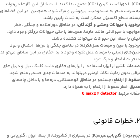
(CO) یا دی‌اکسید کربن (CO2) تجمع پیدا کنند. استنشاق این گازها می‌تواند
به سرعت منجر به مسمومیت، بیهوشی و مرگ شود. همچنین، در این فضاهای
بسته، سطح اکسیژن ممکن است به شدت پایین باشد.
برخورد با حیوانات وحشی و گزندگان:
در مناطق دورافتاده و جنگلی، خطر
مواجهه با حیواناتی مانند مارها، عقرب‌ها یا حتی حیوانات بزرگتر وجود دارد.
نیش یا حمله این حیوانات می‌تواند کشنده باشد.
برخورد با مین و مهمات عمل‌نکرده:
در مناطق جنگی یا مرزها، احتمال وجود
مین‌های زمینی یا مهمات عمل‌نکرده وجود دارد. حفاری در این مناطق می‌تواند
منجر به انفجار و مرگ شود.
صدمات ناشی از ابزار:
استفاده از ابزارهای حفاری مانند کلنگ، بیل و دریل‌های
برقی بدون رعایت نکات ایمنی می‌تواند به صدمات جدی جسمی منجر شود.
سقوط از ارتفاع:
جستجو در مناطق کوهستانی، دره‌ها و یا داخل چاه‌های
عمیق، خطر سقوط از ارتفاع را به همراه دارد.
مقاله مرتبط:
G maxx 2 detector
۲. خطرات قانونی
جرم بودن گنج‌یابی غیرمجاز:
در بسیاری از کشورها، از جمله ایران، گنج‌یابی و