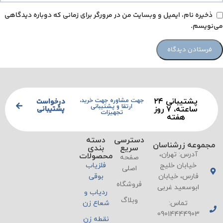
ذخیره نام، ایمیل و وبسایت من در مرورگر برای زمانی که دوباره دیدگاهی
می‌نویسم.
پشتیبانی ۲۴
درخواست
جهت مشاوره جهت خرید،
ارتقا و پشتیبانی
پشتیبانی
ساعته، ۷ روز
تجهیزات
هفته
دسترسی
دسته
مجموعه زرشناسان
سریع
بندی
آدرس: تهران،
محصولات
صفحه
خیابان خلیج
فلزیاب
اصلی
فارس، خیابان
بوقی
فروشگاه
ابوسعید غربی
ردیاب و
وبلاگ
تماس:
شعاع زن
09014444903
نقطه زن