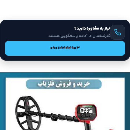
نیاز به مشاوره دارید؟
کارشناسان ما آماده پاسخگویی هستند
09014444903