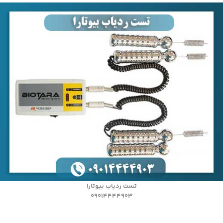
تست ردیاب بیوتارا
09014444903