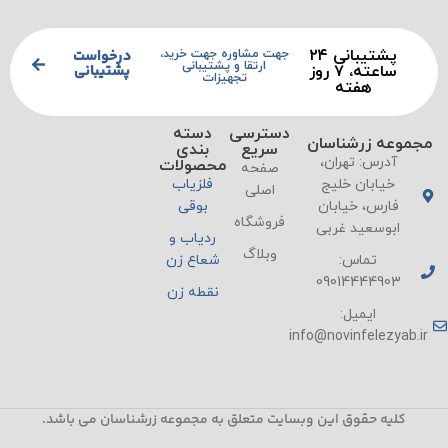
پشتیبانی ۲۴
درخواست
جهت مشاوره جهت خرید،
ارتقا و پشتیبانی
پشتیبانی
ساعته، ۷ روز
تجهیزات
هفته
دسترسی
دسته
مجموعه زرشناسان
سریع
بندی
آدرس: تهران،
محصولات
صفحه
خیابان خلیج
فلزیاب
اصلی
فارس، خیابان
بوقی
فروشگاه
ابوسعید غربی
ردیاب و
وبلاگ
تماس:
شعاع زن
09014444903
نقطه زن
ایمیل:
info@novinfelezyab.ir
کلیه حقوق این وبسایت متعلق به مجموعه زرشناسان می باشد.