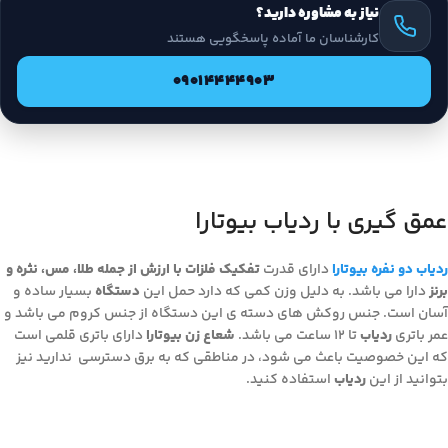
نیاز به مشاوره دارید؟
کارشناسان ما آماده پاسخگویی هستند
09014444903
عمق گیری با ردیاب بیوتارا
ردیاب دو نفره بیوتارا
دارای قدرت
تفکیک فلزات با ارزش از جمله طلا، مس، نثره و
برنز
دارا می باشد. به دلیل وزن کمی که دارد حمل این
دستگاه
بسیار ساده و
آسان است. جنس روکش های دسته ی این دستگاه از جنس کروم می باشد و
عمر باتری
ردیاب
تا 12 ساعت می باشد.
شعاع زن بیوتارا
دارای باتری قلمی است
که این خصوصیت باعث می شود، در مناطقی که به برق دسترسی ندارید نیز
بتوانید از این
ردیاب
استفاده کنید.