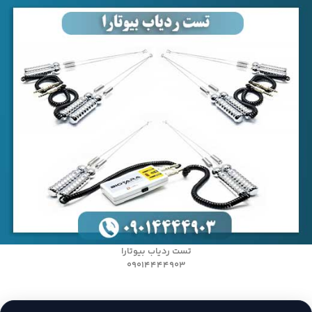
تست ردیاب بیوتارا
09014444903