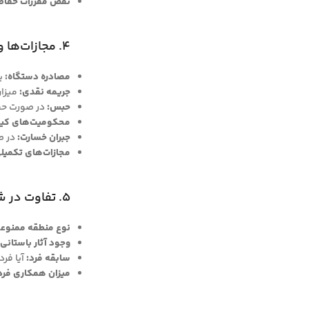
نقض مقررات حفاظت
۴. مجازات‌ها و پیامدهای قانونی
مصادره دستگاه:
یک
جریمه نقدی:
میزان
حبس:
در صورت حفاری
محکومیت‌های کیف
جبران خسارت:
در ص
مجازات‌های تکمیل
۵. تفاوت در شدت برخورد
نوع منطقه ممنوعه
وجود آثار باستانی 
سابقه فرد:
آیا فرد
میزان همکاری فرد