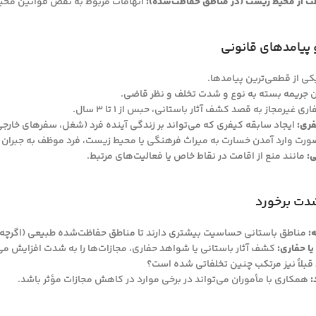
 از محیط زیست (در مناطق حفاظت‌شده):
اتهامات مربوط به نقض قوانین محیط
ی از قطعی‌ترین پیامدها.
 جریمه بسته به نوع و شدت تخلف و نظر قاضی.
 غیرمجاز به قصد کشف آثار باستانی، حبس از ۱ تا ۳ سال.
ری:
ایجاد سابقه کیفری که می‌تواند بر زندگی آینده فرد (شغل، سفرهای خارجی) 
ورت وارد آمدن خسارت به میراث فرهنگی یا محیط زیست، فرد موظف به جبران 
ی:
مانند منع از اقامت در نقاط خاص یا فعالیت‌های مرتبط.
:
مناطق باستانی حساسیت بیشتری دارند تا مناطق حفاظت‌شده طبیعی (اگرچه
یا حفاری:
کشف آثار باستانی یا شواهد حفاری، مجازات‌ها را به شدت افزایش می
 قبلاً نیز مرتکب چنین تخلفاتی شده است؟
:
همکاری با مأموران می‌تواند در برخی موارد در کاهش مجازات مؤثر باشد.