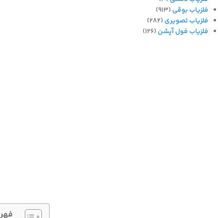
فلزیاب بوقی
(913)
فلزیاب تصویری
(282)
فلزیاب فول آپشن
(126)
فهر