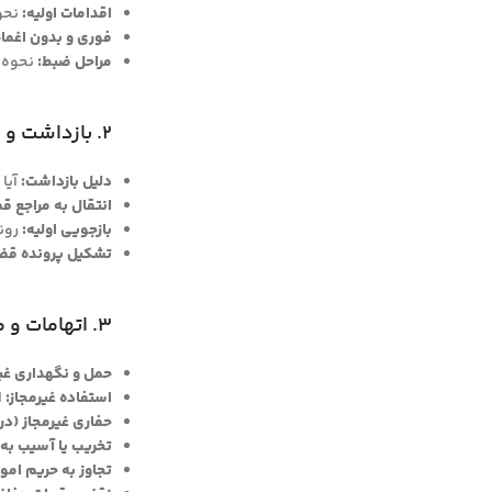
اقدامات اولیه:
نحوه
فوری و بدون اغما
مراحل ضبط:
نحوه م
۲. بازداشت و مراحل قانونی اولیه
دلیل بازداشت:
آیا 
انتقال به مراجع 
بازجویی اولیه:
روند
تشکیل پرونده قض
۳. اتهامات و موارد قانونی
حمل و نگهداری غیر
استفاده غیرمجاز:
ا
حفاری غیرمجاز (د
تخریب یا آسیب به
تجاوز به حریم امو