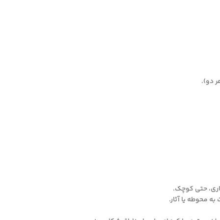
ر دو).
اری، حتی کوچک.
ه محوطه یا آثار.