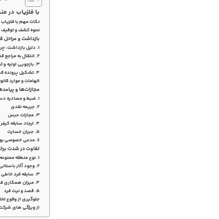
با فلزیاب در من
نکات مهم با فلزیاب 
نحوه کشف و توقیف 
بازداشت و مراحل ق
۱. دلیل بازداشت: چرا فرد بازداشت می‌شود؟
۲. انتقال به مراجع قضایی/انتظامی
۳. بازجویی اولیه و ثبت اظهارات
۴. تشکیل پرونده قضایی
اتهامات و موارد قانون
مجازات‌ها و پیامده
۱. ضبط و مصادره دستگاه فلزیاب
۲. جریمه نقدی
۳. مجازات حبس
۴. ایجاد سابقه کیفری
۵. جبران خسارت
۶. مدعی خصوصی بودن سازمان میراث فرهنگی
تفاوت در شدت برخور
۱. نوع منطقه ممنوعه
۲. وجود آثار باستانی یا شواهد حفاری
۳. سابقه فرد خاطی
۴. میزان همکاری فرد با مأموران
۵. قصد و نیت فرد
جلوگیری از وقوع تخ
از ویژگی های شرکت