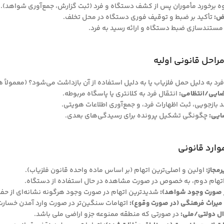
 برخورد مأموران پس از کشف دستگاه و فرد (ثبت گزارش، جمع‌آوری شواهد).
ض:
تأکید بر ضبط و توقیف فوری دستگاه در محل تخلف.
ستندسازی ضبط دستگاه و ارائه رسید به فرد.
فرد به دلیل حمل فلزیاب یا به دلیل استفاده از آن بازداشت می‌شود؟ (معمولاً ه
قضایی/انتظامی:
انتقال فرد به کلانتری یا پاسگاه مربوطه.
 بازجویی، ثبت اظهارات فرد، و جمع‌آوری اطلاعات هویتی.
ایی:
چگونگی تشکیل پرونده برای رسیدگی‌های بعدی.
مجاز:
اولین و اصلی‌ترین اتهام (بر اساس ماده واحده قانون فلزیاب).
تهام دوم، به خصوص در صورت مشاهده در حال استفاده از دستگاه.
ر صورت وجود شواهد):
شدیدترین اتهام در صورت وجود هرگونه نشانه‌ای از حف
 میراث فرهنگی (در صورت وقوع):
اتهامات سنگین‌تر در صورت وارد آمدن خسارت ب
ال دولتی/ملی:
در صورتی که منطقه ممنوعه جزو اراضی ملی باشد.