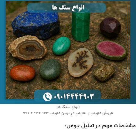
انواع سنگ ها
فروش فلزیاب و طلایاب در نوین فلزیاب 09014444903
مشخصات مهم در تحلیل جوغن: