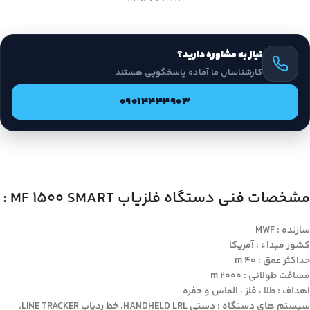
نیاز به مشاوره دارید؟
کارشناسان ما آماده پاسخگویی هستند
09014444903
مشخصات فنی دستگاه فلزیاب MF 1500 SMART :
سازنده : MWF
کشور مبداء : آمریکا
حداکثر عمق : ۴۰ m
مسافت طولانی : ۲۰۰۰ m
اهداف : طلا ، فلز ، الماس و حفره
سیستم های دستگاه : دستی HANDHELD LRL، خط ردیاب LINE TRACKER،