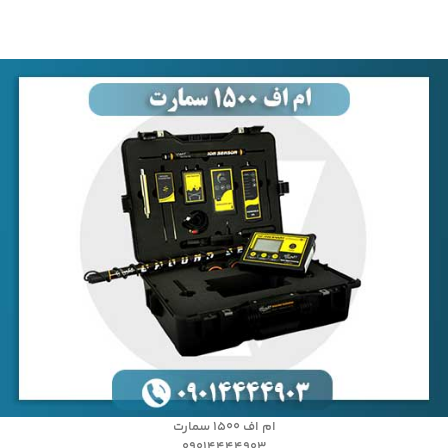
ام اف ۱۵۰۰ سمارت
09014444903