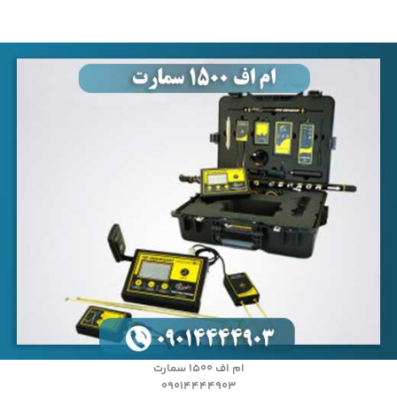
ام اف ۱۵۰۰ سمارت
09014444903