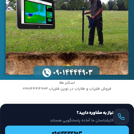
اسکنر طلا
فروش فلزیاب و طلایاب در نوین فلزیاب 09014444903
نیاز به مشاوره دارید؟
کارشناسان ما آماده پاسخگویی هستند
09014444903