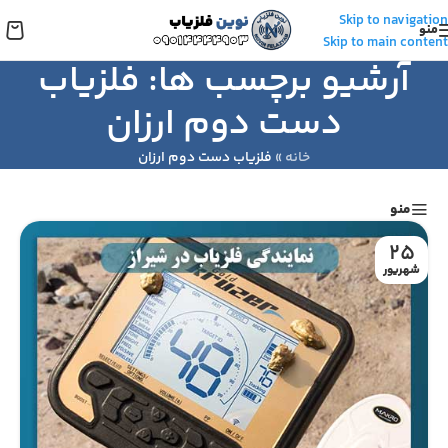
Skip to navigation
منو
Skip to main content
آرشیو برچسب ها: فلزیاب
دست دوم ارزان
خانه
»
فلزیاب دست دوم ارزان
منو
25
شهریور