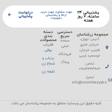
پشتیبانی ۲۴
درخواست
جهت مشاوره جهت خرید،
ارتقا و پشتیبانی
پشتیبانی
ساعته، ۷ روز
تجهیزات
هفته
دسترسی
دسته
مجموعه زرشناسان
سریع
بندی
آدرس: تهران،
محصولات
صفحه
خیابان خلیج
فلزیاب
اصلی
فارس، خیابان
بوقی
فروشگاه
ابوسعید غربی
ردیاب و
وبلاگ
تماس:
شعاع زن
09014444903
نقطه زن
ایمیل:
info@novinfelezyab.ir
کلیه حقوق این وبسایت متعلق به مجموعه زرشناسان می باشد.