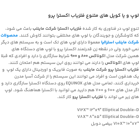
لوپ و یا کویل های متنوع فلزیاب اکسترا پرو
تنوع لوپ در فناوری به کار شده
فلزیاب اکسترا شرکت ماینلب
باعث می شود،
که کاوشگران و جویندگان با لوپ های مختلفی بتوانند کاوش کنند.
محصولات
شرکت ماینلب استرالیا
معمولا دارای لوپ های تک است و به سیستم های دیگر
نمی خورد ولی در نقطه زن قدرتمند اکسترا پرو با لوپ های دستگاه های
همین شرکت مدل
اکوناکس 800 و 900
شرایط سازگاری را دارد و افرادی که قبلا
لوپ های
اکوناکس
را دارند می توانند روی این سیستم هم امتحان کنند.
فلزیاب اکسترا پرو شرکت ماینلب
به صورت فابریک و اورجینال دارای یک لوپ و
یک هدفون است و افراد می توانند این سیستم را از شرکت آسیا مدرن
خریداری کنند، تمامی مدل های EQUINOX روی دستگاه اکسترا سازگاری دارد و
اگر مدل های 600 و 700 هم دارید می توانید با اکسترا هماهنگ شود. لوپ
های زیر می تواند با
فلزیاب اکسترا پرو
کار کند.
V12X™ 12″x9″ Elliptical Double-D
V8X™ 8″x5″ Elliptical Double-D
V10X™ 10″x7″ بیضی دوبل