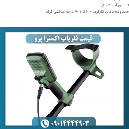
تا عمق آب: 5 متر
محدوده دمای کارکرد: -10 تا +40 درجه سانتی گراد