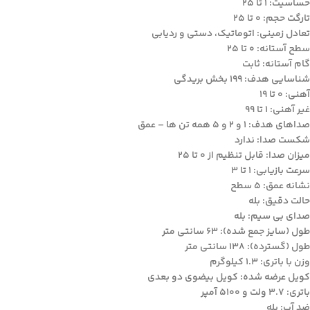
حساسیت: 1 تا 25
تارگت حجم: 0 تا 25
تعادل زمینی: اتوماتیک، دستی و ردیابی
سطح آستانه: 0 تا 25
گام آستانه: ثابت
شناسایی هدف: 199 بخش بریدگی
آهنی: 0 تا 19
غیر آهنی: 1 تا 99
صداهای هدف: 1 و 2 و 5 همه تن ها – عمق
شکست صدا: ندارد
میزان صدا: قابل تنظیم از 0 تا 25
سرعت بازیابی: 1 تا 3
نشانه عمق: 5 سطح
حالت دقیق: بله
صدای بی سیم: بله
طول (سایز جمع شده): 63 سانتی متر
طول (گسترده): 138 سانتی متر
وزن با باتری: 1.3 کیلوگرم
کویل عرضه شده: کویل بیضوی دو بعدی
باتری: 3.7 ولت و 5100 آمپر
ضد آب: بله