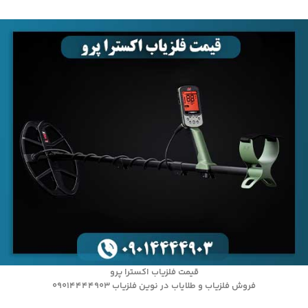
قیمت فلزیاب اکسترا پرو
فروش فلزیاب و طلایاب در نوین فلزیاب 09014444903