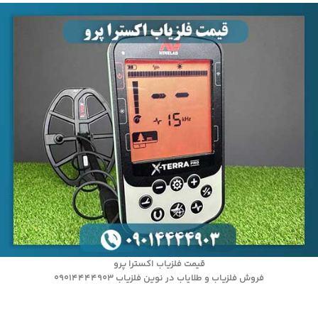
قیمت فلزیاب اکسترا پرو
فروش فلزیاب و طلایاب در نوین فلزیاب 09014444903