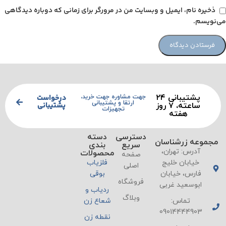
ذخیره نام، ایمیل و وبسایت من در مرورگر برای زمانی که دوباره دیدگاهی
می‌نویسم.
پشتیبانی ۲۴
درخواست
جهت مشاوره جهت خرید،
ارتقا و پشتیبانی
پشتیبانی
ساعته، ۷ روز
تجهیزات
هفته
دسترسی
دسته
مجموعه زرشناسان
سریع
بندی
آدرس: تهران،
محصولات
صفحه
خیابان خلیج
فلزیاب
اصلی
فارس، خیابان
بوقی
فروشگاه
ابوسعید غربی
ردیاب و
وبلاگ
تماس:
شعاع زن
09014444903
نقطه زن