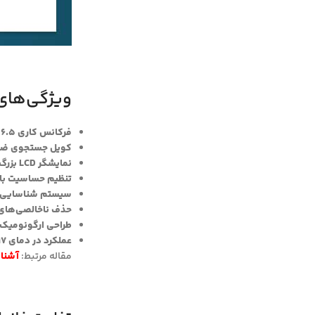
ویژگی‌های کل
فرکانس کاری 6.5 کیلوهرتز
کویل جستجوی ضدآب 6.5 × 9 اینچی nce
نمایشگر LCD بزرگ و خوانا
تنظیم حساسیت با 8 سطح مختل
سیستم شناسایی هدف 
حذف ناخالصی‌های
طراحی ارگونومیک با وزن .2
عملکرد در دمای 17- تا 54 درجه سانتی‌گراد
مقاله مرتبط:
آشنای