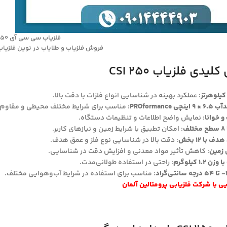
فلزیاب سی سی آی 250
فروش فلزیاب و طلایاب در نوین فلزیاب 9014444903
یدی فلزیاب CSI 250
: عملکرد بهینه در شناسایی انواع فلزات با دقت بالا.
PROforma
: مناسب برای شرایط مختلف محیطی و مقاوم در
: نمایش واضح اطلاعات و تنظیمات دستگاه.
ف
: امکان تطبیق با شرایط زمین و نیازهای کاربر.
با 12 بخش
: دقت بالا در شناسایی نوع فلز و عمق هدف.
 زمین
: کاهش تأثیر مواد معدنی و افزایش دقت در شناسایی.
1 کیلوگرم
: راحتی در استفاده طولانی‌مدت.
: مناسب برای استفاده در شرایط آب‌وهوایی مختلف.
ی با شرکت فلزیابی پرومتالین آلمان