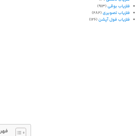
فلزیاب بوقی
(913)
فلزیاب تصویری
(282)
فلزیاب فول آپشن
(126)
فهر