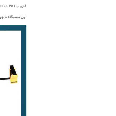
فلزیاب Garrett CSI 250، محصولی از کمپانی معتبر Garrett، به‌طور خاص برای کاربردهای تخصصی مانند تحقیقات صحنه جرم طراحی شده است.
این دستگاه با ویژ