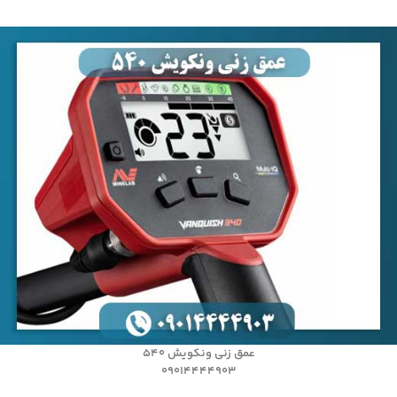
عمق زنی ونکویش 540
09014444903