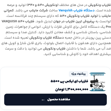
فلزیاب ونکویش
در مدل های مختلف
(ونکویش 540 و 340)
تولید و عرصه
شده است،
دستگاه فلزیاب Vanquish
ساخت
شرکت ماینلب
می باشد.
کمپانی
ماینلب
با
تولید فلزیاب ونکویش 540
که دارای سیستم چند فرکانسه است،
توانست به
پرفروش ترین فلزیاب در جهان
تبدیل شود.
فلزیاب VANQUISH 540
Pro
یک دستگاه کامل برای کاوش فلزات با ارزش، انواعی از جواهرات، زمین
شناسی، باستان شناسی و کشف معادن کاربرد دارد. کنترل صدا و سیستم
دستی پین پوینتر در داخل جعبه
دستگاه فلزیاب ونکویش
تعبیه شده است،
همچنین دارای هدفون با قابلیت اتصال بلوتوث، باتری قابل شارژ و کویل های
ضد آب می باشد. شما با داشتن
فلزیاب ونکویش
می توانید با دقت و سرعت
بیشتری اهداف خود را کاوش و شناسایی کنید.
پیشنهاد ویژه
فلزیاب ای ایکس پی 5500
۱,۳۰۰,۰۰۰,۰۰۰
تومان
مشاهده محصول