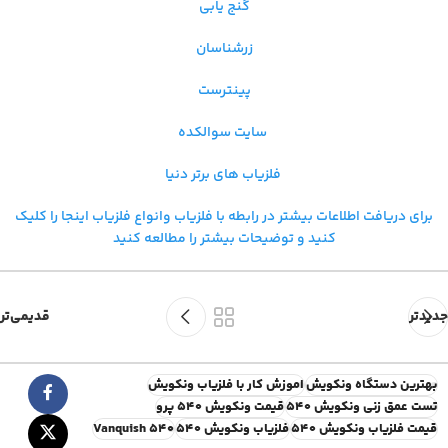
گنج یابی
زرشناسان
پینترست
سایت سوالکده
فلزیاب های برتر دنیا
برای دریافت اطلاعات بیشتر در رابطه با فلزیاب و
انواع فلزیاب اینجا را کلیک
کنید و توضیحات بیشتر را مطالعه کنید
جدیدتر
قدیمی‌تر
بهترین دستگاه ونکویش
اموزش کار با فلزیاب ونکویش
تست عمق زنی ونکویش ۵۴۰
قیمت ونکویش 540 پرو
قیمت فلزیاب ونکویش 540
فلزیاب ونکویش 540
Vanquish 540