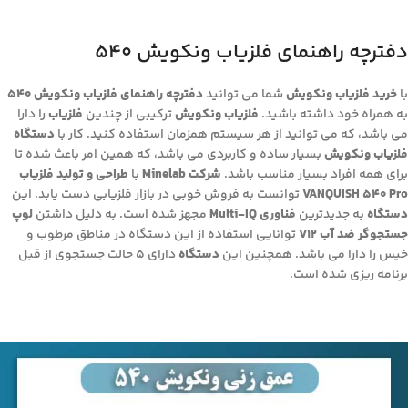
دفترچه راهنمای فلزیاب ونکویش 540
با
خرید فلزیاب ونکویش
شما می توانید
دفترچه راهنمای فلزیاب ونکویش 540
به همراه خود داشته باشید.
فلزیاب ونکویش
ترکیبی از چندین
فلزیاب
را دارا
می باشد، که می توانید از هر سیستم همزمان استفاده کنید. کار با
دستگاه
فلزیاب ونکویش
بسیار ساده و کاربردی می باشد، که همین امر باعث شده تا
برای همه افراد بسیار مناسب باشد.
شرکت Minelab
با
طراحی و تولید فلزیاب
VANQUISH 540 Pro
توانست به فروش خوبی در بازار فلزیابی دست یابد. این
دستگاه
به جدیدترین
فناوری Multi-IQ
مجهز شده است. به دلیل داشتن
لوپ
جستجوگر ضد آب V12
توانایی استفاده از این دستگاه در مناطق مرطوب و
خیس را دارا می باشد. همچنین این
دستگاه
دارای 5 حالت جستجوی از قبل
برنامه ریزی شده است.