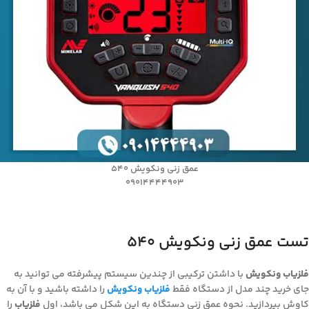
عمق زنی ونکویش 540
09014444903
تست عمق زنی ونکویش ۵۴۰
فلزیاب ونکویش
با داشتن ترکیبی از چندین سیستم پیشرفته می توانید به
جای خرید چند مدل از دستگاه فقط
فلزیاب ونکویش
را داشته باشید و با آن به
کاوش بپردازید. نحوه عمق زنی دستگاه به این شکل می باشد، اول
فلزیاب
را