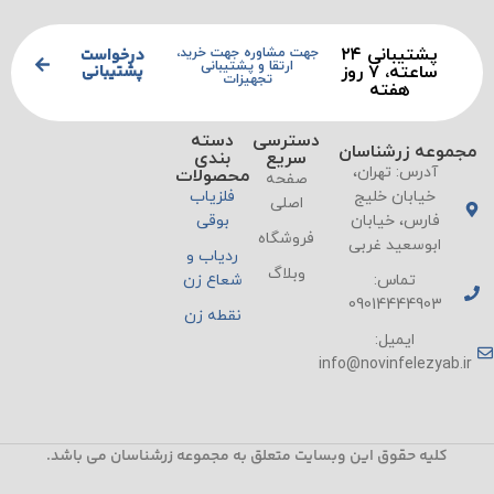
پشتیبانی ۲۴
درخواست
جهت مشاوره جهت خرید،
ارتقا و پشتیبانی
پشتیبانی
ساعته، ۷ روز
تجهیزات
هفته
دسترسی
دسته
مجموعه زرشناسان
سریع
بندی
آدرس: تهران،
محصولات
صفحه
خیابان خلیج
فلزیاب
اصلی
فارس، خیابان
بوقی
فروشگاه
ابوسعید غربی
ردیاب و
وبلاگ
تماس:
شعاع زن
09014444903
نقطه زن
ایمیل:
info@novinfelezyab.ir
کلیه حقوق این وبسایت متعلق به مجموعه زرشناسان می باشد.