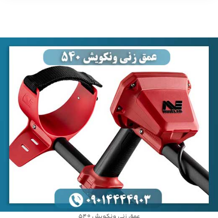
عمق زنی ونکویش 540