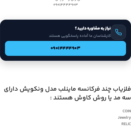
09014444903
نیاز به مشاوره دارید؟
کارشناسان ما آماده پاسخگویی هستند
09014444903
فلزیاب چند فرکانسه ماینلب مدل ونکویش دارای
سه مد یا روش کاوش هستند :
COIN
Jewelry
RELIC