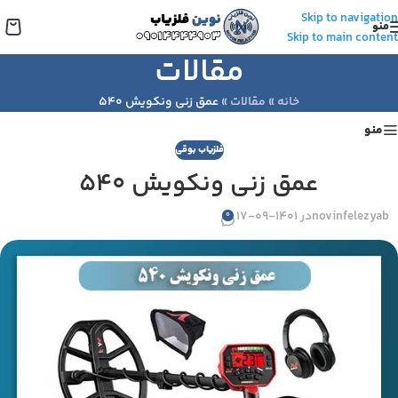
Skip to navigation
منو
Skip to main content
مقالات
خانه
»
مقالات
»
عمق زنی ونکویش 540
منو
فلزیاب بوقی
عمق زنی ونکویش 540
novinfelezyab
در 1401-09-17
0